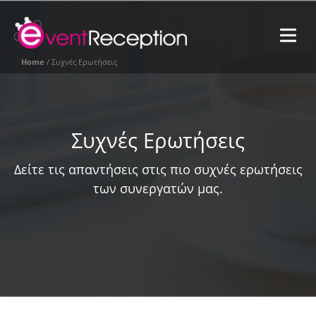
S
EventReceptio
V
G
M
G
e
Home
/
Συχνές Ερωτήσεις
n
l
u
o
b
a
Συχνές Ερωτήσεις
l
Δείτε τις απαντήσεις στις πιο συχνές ερωτήσεις
των συνεργατών μας.