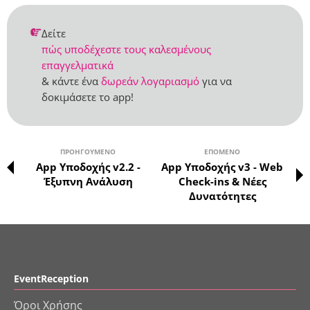
Δείτε
πώς υποδέχεστε τους καλεσμένους
επαγγελματικά
& κάντε ένα
δωρεάν λογαριασμό
για να
δοκιμάσετε το app!
ΠΡΟΗΓΟΎΜΕΝΟ
ΕΠΌΜΕΝΟ
App Υποδοχής v2.2 -
App Υποδοχής v3 - Web
Έξυπνη Ανάλυση
Check-ins & Νέες
Δυνατότητες
EventReception
Όροι Χρήσης